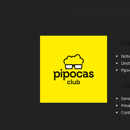
ED
Noti
Des
Pipo
LI
Serv
Priv
Cont