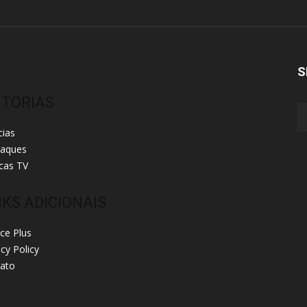
S
ITORIAS
cias
taques
cas TV
NKS ADICIONAIS
ice Plus
acy Policy
ato