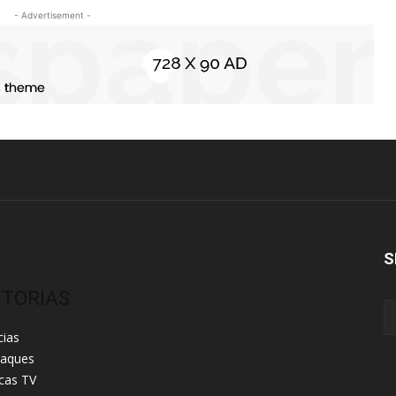
- Advertisement -
S
ITORIAS
cias
taques
cas TV