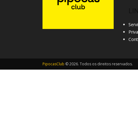
LI
Serv
Priv
Cont
PipocasClub
© 2026. Todos os direitos reservados.