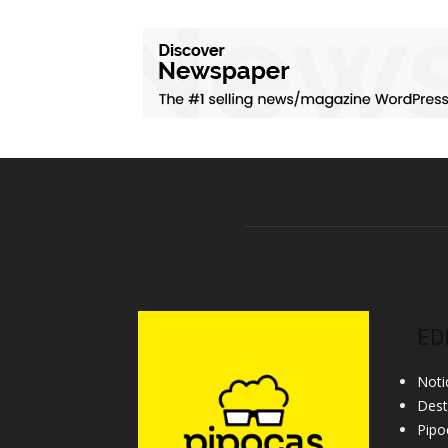
ED
Noti
Des
Pipo