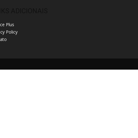
NKS ADICIONAIS
ice Plus
acy Policy
ato