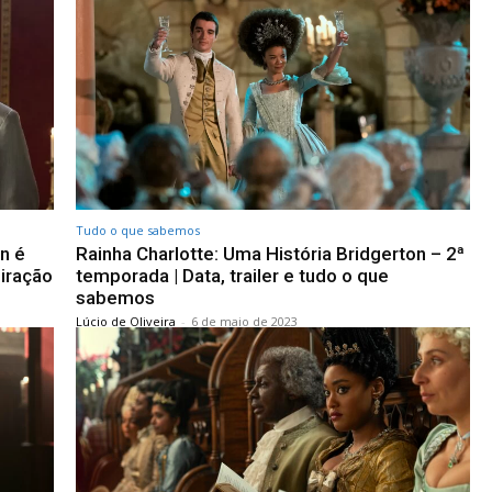
Tudo o que sabemos
n é
Rainha Charlotte: Uma História Bridgerton – 2ª
iração
temporada | Data, trailer e tudo o que
sabemos
Lúcio de Oliveira
-
6 de maio de 2023