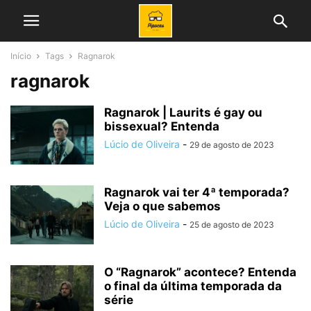
Início
Tags
Ragnarok
ragnarok
Ragnarok | Laurits é gay ou
bissexual? Entenda
Lúcio de Oliveira
-
29 de agosto de 2023
Ragnarok vai ter 4ª temporada?
Veja o que sabemos
Lúcio de Oliveira
-
25 de agosto de 2023
O “Ragnarok” acontece? Entenda
o final da última temporada da
série