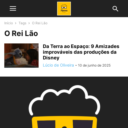
Início
Tags
O Rei Lão
O Rei Lão
Da Terra ao Espaço: 9 Amizades
improváveis das produções da
Disney
Lúcio de Oliveira
-
10 de junho de 2025