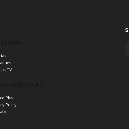
S
ITORIAS
cias
taques
cas TV
NKS ADICIONAIS
ice Plus
acy Policy
ato