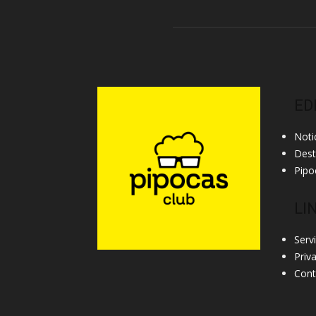
ED
Noti
Des
Pipo
LI
Serv
Priv
Cont