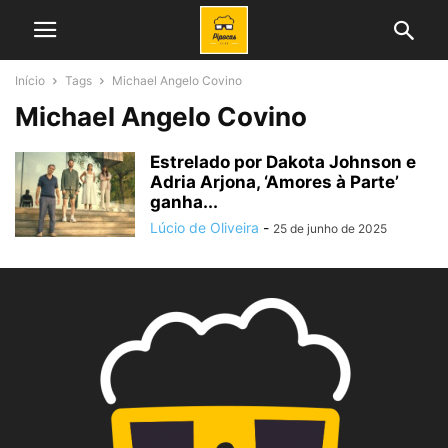
Início
Tags
Michael Angelo Covino
Michael Angelo Covino
Estrelado por Dakota Johnson e
Adria Arjona, ‘Amores à Parte’
ganha...
Lúcio de Oliveira
-
25 de junho de 2025