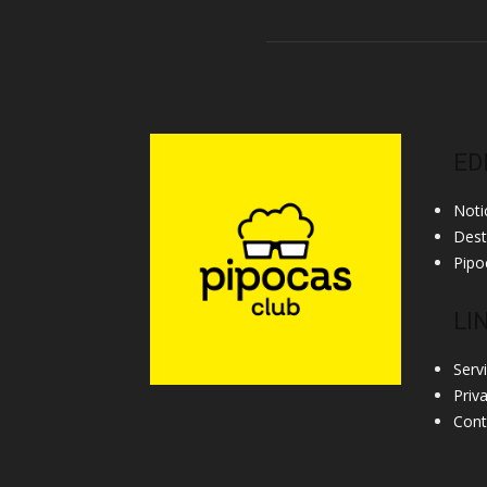
ED
Noti
Des
Pipo
LI
Serv
Priv
Cont