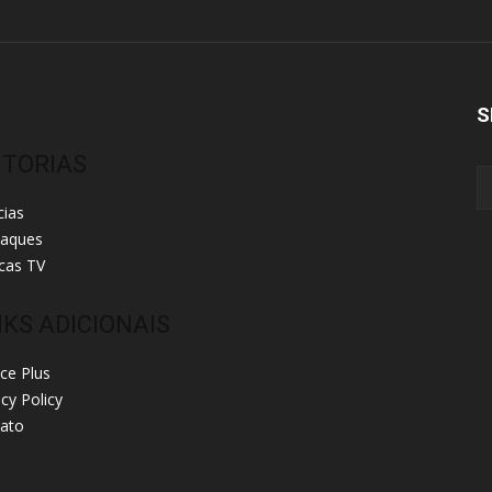
S
ITORIAS
cias
taques
cas TV
NKS ADICIONAIS
ice Plus
acy Policy
ato