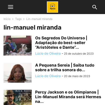
Início
Tags
Lin-manuel miranda
lin-manuel miranda
Os Segredos Do Universo |
Adaptação do best-seller
“Aristóteles e Dante”...
Lúcio de Oliveira
-
25 de outubro de 2023
A Pequena Sereia | Saiba tudo
sobre a trilha sonora do...
Lúcio de Oliveira
-
20 de maio de 2023
Percy Jackson e os Olimpianos |
Lin-Manuel Miranda será Hermes
na...