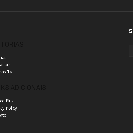
S
ITORIAS
cias
taques
cas TV
NKS ADICIONAIS
ice Plus
acy Policy
ato