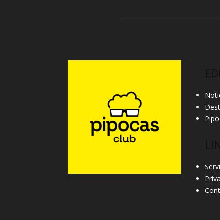
ED
Noti
Des
Pipo
LI
Serv
Priv
Cont