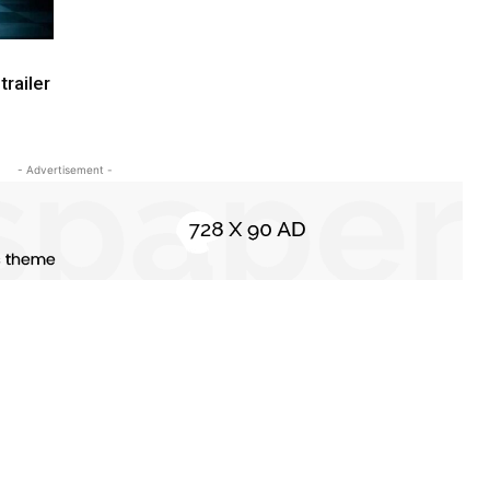
railer
- Advertisement -