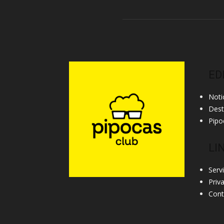
ED
Noti
Des
Pipo
LI
Serv
Priv
Cont