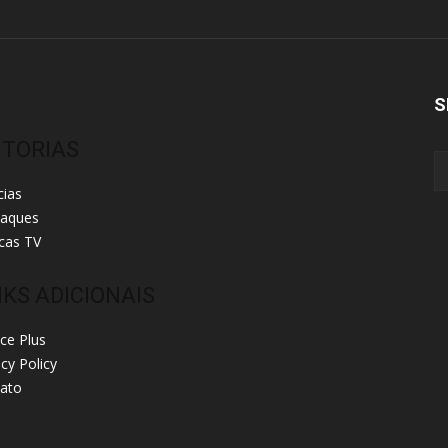
S
ITORIAS
cias
taques
cas TV
NKS ADICIONAIS
ice Plus
acy Policy
ato