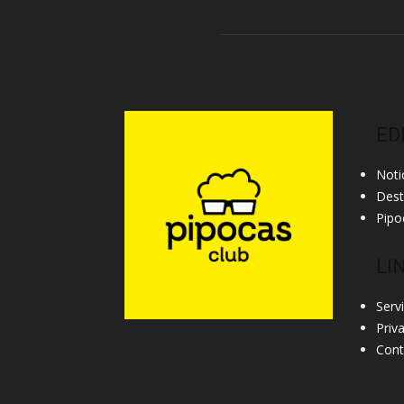
ED
Noti
Des
Pipo
LI
Serv
Priv
Cont