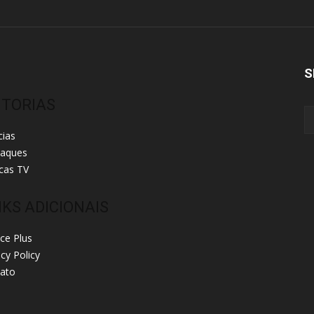
S
ITORIAS
cias
taques
cas TV
NKS ADICIONAIS
ice Plus
acy Policy
ato