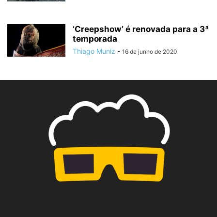
‘Creepshow’ é renovada para a 3ª
temporada
Thiago Muniz
-
16 de junho de 2020