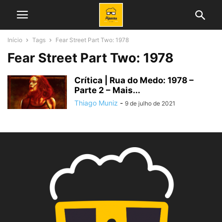
Início
Tags
Fear Street Part Two: 1978
Fear Street Part Two: 1978
Crítica | Rua do Medo: 1978 –
Parte 2 – Mais...
Thiago Muniz
-
9 de julho de 2021