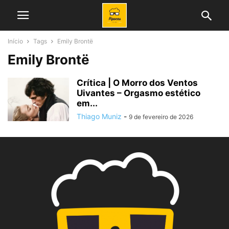
Início
Tags
Emily Brontë
Emily Brontë
Crítica | O Morro dos Ventos
Uivantes – Orgasmo estético
em...
Thiago Muniz
-
9 de fevereiro de 2026