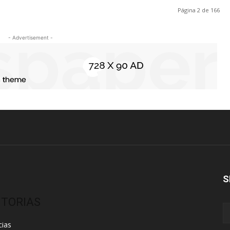
Página 2 de 166
- Advertisement -
S
ITORIAS
cias