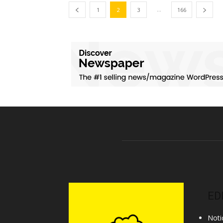
...
1
2
3
166
ED
Noti