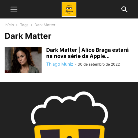
Início
Tags
Dark Matter
Dark Matter
Dark Matter | Alice Braga estará
na nova série da Apple...
Thiago Muniz
-
30 de setembro de 2022