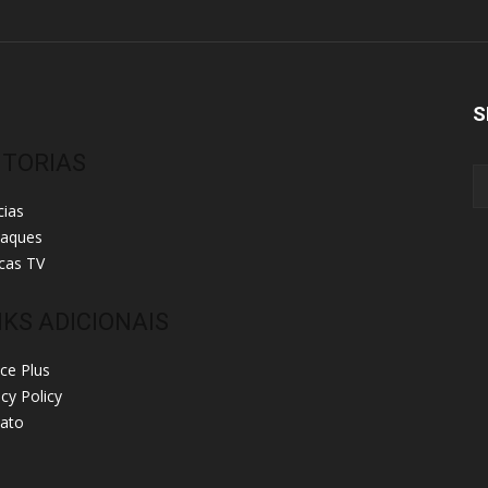
S
ITORIAS
cias
taques
cas TV
NKS ADICIONAIS
ice Plus
acy Policy
ato