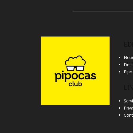
ED
Noti
Des
Pipo
LI
Serv
Priv
Cont