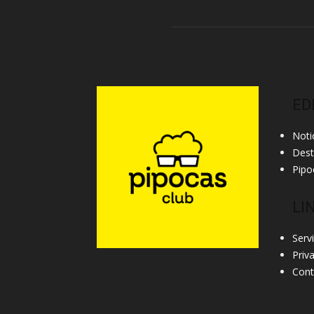
ED
Noti
Des
Pipo
LI
Serv
Priv
Cont