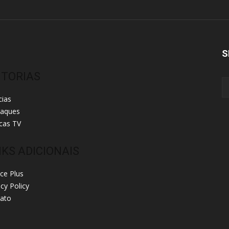
S
ITORIAS
cias
taques
cas TV
NKS ADICIONAIS
ice Plus
acy Policy
ato