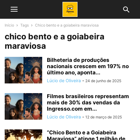
Início
Tags
Chico bento e a goiabeira maraviosa
chico bento e a goiabeira
maraviosa
Bilheteria de produções
nacionais crescem em 197% no
último ano, aponta...
Lúcio de Oliveira
-
24 de junho de 2025
Filmes brasileiros representam
mais de 30% das vendas da
Ingresso.com em...
Lúcio de Oliveira
-
12 de março de 2025
“Chico Bento e a Goiabeira
Maraviosa” atinge 1 milhão de