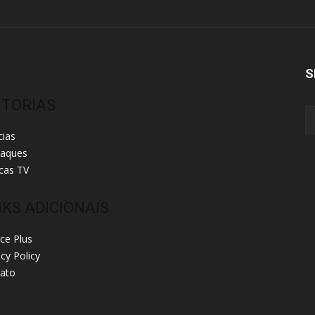
S
ITORIAS
cias
taques
cas TV
NKS ADICIONAIS
ice Plus
acy Policy
ato