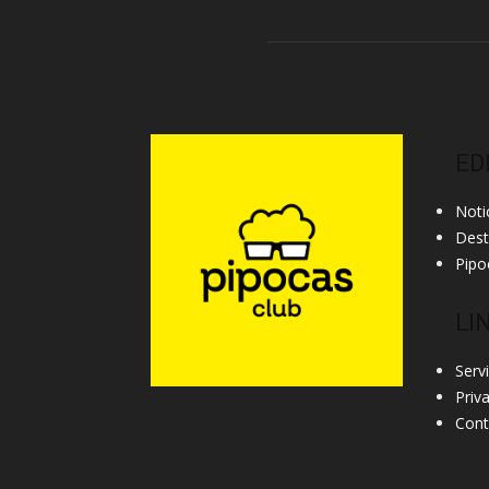
ED
Noti
Des
Pipo
LI
Serv
Priv
Cont