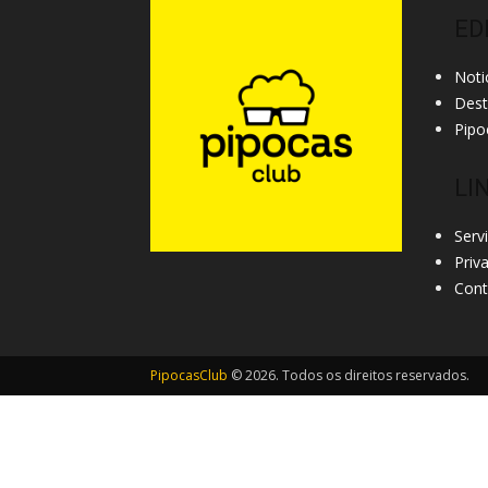
ED
Noti
Des
Pipo
LI
Serv
Priv
Cont
PipocasClub
© 2026. Todos os direitos reservados.