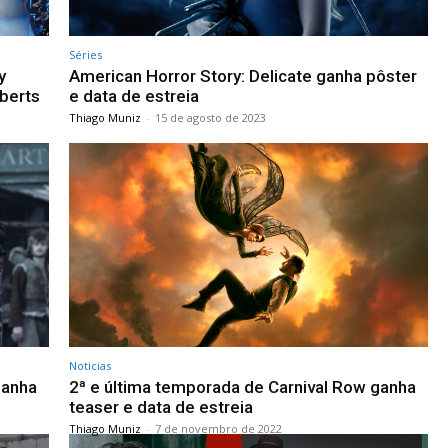
Séries
y
American Horror Story: Delicate ganha pôster
berts
e data de estreia
Thiago Muniz
-
15 de agosto de 2023
Noticias
ganha
2ª e última temporada de Carnival Row ganha
teaser e data de estreia
Thiago Muniz
-
7 de novembro de 2022