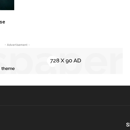
ase
- Advertisement -
S