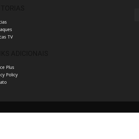
ITORIAS
cias
taques
cas TV
NKS ADICIONAIS
ice Plus
acy Policy
ato