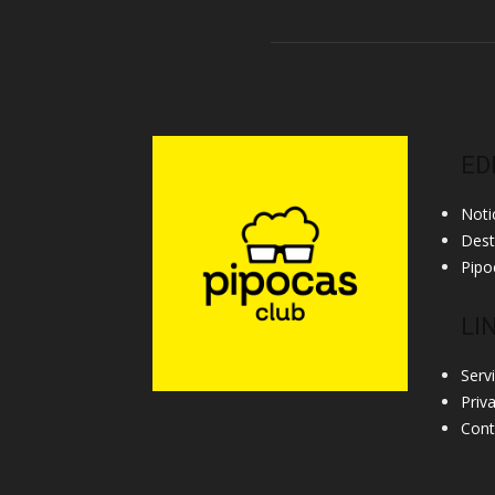
ED
Noti
Des
Pipo
LI
Serv
Priv
Cont