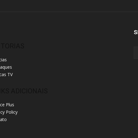
S
ITORIAS
cias
taques
cas TV
NKS ADICIONAIS
ice Plus
acy Policy
ato