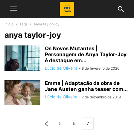
Início
Tags
Anya taylor-joy
anya taylor-joy
Os Novos Mutantes |
Personagem de Anya Taylor-Joy
é destaque em...
Lúcio de Oliveira
-
8 de fevereiro de 2020
Emma | Adaptação da obra de
Jane Austen ganha teaser com...
Lúcio de Oliveira
-
2 de dezembro de 2019
5
6
7