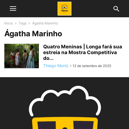
Início
Tags
Ágatha Marinho
Ágatha Marinho
Quatro Meninas | Longa fará sua
estreia na Mostra Competitiva
do...
Thiago Muniz
-
12 de setembro de 2025