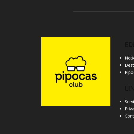
ED
Noti
Des
Pipo
LI
Serv
Priv
Cont