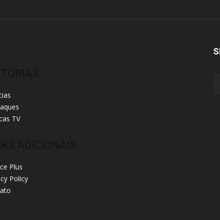
S
ITORIAS
cias
taques
cas TV
NKS ADICIONAIS
ice Plus
acy Policy
ato