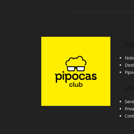
ED
Noti
Des
Pipo
LI
Serv
Priv
Cont