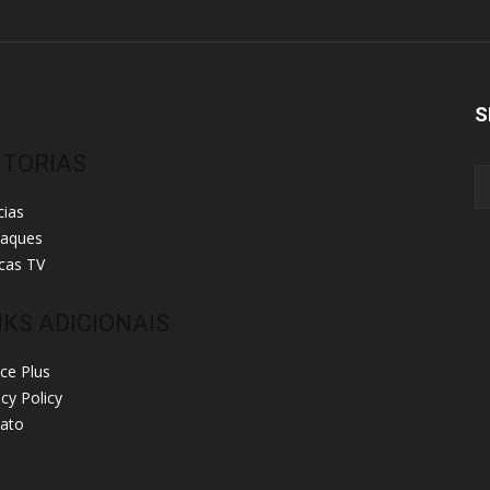
S
ITORIAS
cias
taques
cas TV
NKS ADICIONAIS
ice Plus
acy Policy
ato