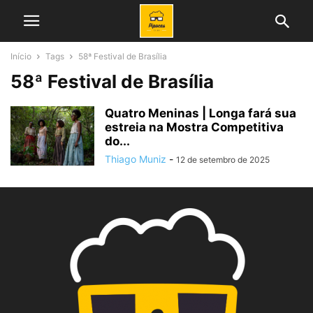
Início
Tags
58ª Festival de Brasília
58ª Festival de Brasília
Quatro Meninas | Longa fará sua
estreia na Mostra Competitiva
do...
Thiago Muniz
-
12 de setembro de 2025