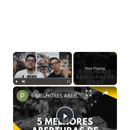
×
Now Playing
×
Play
Unmute
Fullscreen
5 MELHORES ABERTURAS DE SÉRIES | Pipocas Tv #13
Play