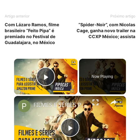
Artigo anterior
Próximo artigo
Com Lázaro Ramos, filme
“Spider-Noir”, com Nicolas
brasileiro “Feito Pipa” é
Cage, ganha novo trailer na
premiado no Festival de
CCXP México; assista
Guadalajara, no México
×
Now Playing
Play Video
×
FILMES E SÉRIES PARA ASSISTIR NO AMAZON PRIME VIDEO | #PipocasIndica 7
Play