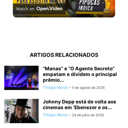
Watch on
Video
FILMES E SÉRIES PARA ASSISTIR NO AMAZON PRIME
VIDEO | #PipocasIndica 7
ARTIGOS RELACIONADOS
“Manas” e “O Agente Secreto”
empatam e dividem o principal
prêmio...
Thiago Muniz
-
5 de agosto de 2026
Johnny Depp está de volta aos
cinemas em ‘Ebenezer e os...
Thiago Muniz
-
24 de julho de 2026