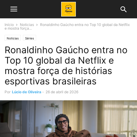
Início
Noticias
Ronaldinho Gaúcho entra no Top 10 global da Netflix
e mostra força...
Noticias
Séries
Ronaldinho Gaúcho entra no
Top 10 global da Netflix e
mostra força de histórias
esportivas brasileiras
Por
Lúcio de Oliveira
-
26 de abril de 2026