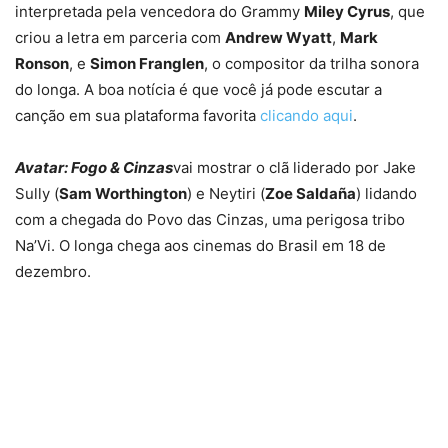
interpretada pela vencedora do Grammy
Miley Cyrus
, que
criou a letra em parceria com
Andrew Wyatt
,
Mark
Ronson
, e
Simon Franglen
, o compositor da trilha sonora
do longa. A boa notícia é que você já pode escutar a
canção em sua plataforma favorita
clicando aqui
.
Avatar: Fogo & Cinzas
vai mostrar o clã liderado por Jake
Sully (
Sam Worthington
) e Neytiri (
Zoe Saldaña
) lidando
com a chegada do Povo das Cinzas, uma perigosa tribo
Na’Vi. O longa chega aos cinemas do Brasil em 18 de
dezembro.