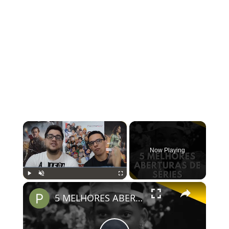
×
Now Playing
×
Play
Unmute
Fullscreen
5 MELHORES ABERTURAS DE SÉRIES | Pipocas Tv #13