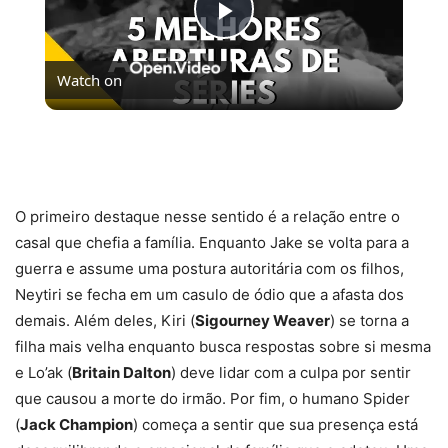
Play
Watch on
Video
5 MELHORES ABERTURAS DE SÉRIES | Pipocas Tv
#13
O primeiro destaque nesse sentido é a relação entre o
casal que chefia a família. Enquanto Jake se volta para a
guerra e assume uma postura autoritária com os filhos,
Neytiri se fecha em um casulo de ódio que a afasta dos
demais. Além deles, Kiri (
Sigourney Weaver
) se torna a
filha mais velha enquanto busca respostas sobre si mesma
e Lo’ak (
Britain Dalton
) deve lidar com a culpa por sentir
que causou a morte do irmão. Por fim, o humano Spider
(
Jack Champion
) começa a sentir que sua presença está