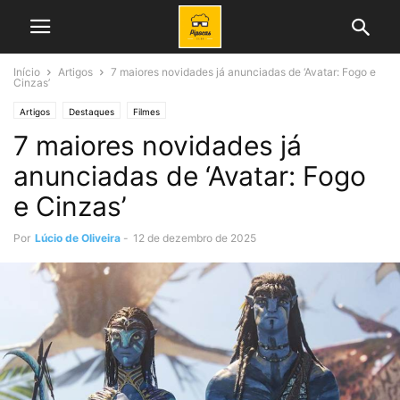
Início
Artigos
7 maiores novidades já anunciadas de ‘Avatar: Fogo e
Cinzas’
Artigos
Destaques
Filmes
7 maiores novidades já
anunciadas de ‘Avatar: Fogo
e Cinzas’
Por
Lúcio de Oliveira
-
12 de dezembro de 2025