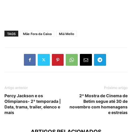
TAGS
Mãe Fora da Caixa
Miá Mello
Artigo anterior
Próximo artigo
Percy Jackson e os
2ª Mostra de Cinema de
Olimpianos- 2ª temporada |
Betim segue até 30 de
Data, trama, trailer, elenco e
novembro com homenagens
mais
e estreias
ARTIGOS RELACIONADOS