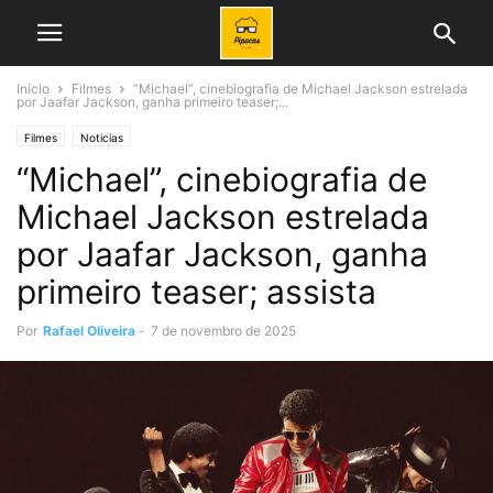
Início
Filmes
“Michael”, cinebiografia de Michael Jackson estrelada
por Jaafar Jackson, ganha primeiro teaser;...
Filmes
Noticias
“Michael”, cinebiografia de
Michael Jackson estrelada
por Jaafar Jackson, ganha
primeiro teaser; assista
Por
Rafael Oliveira
-
7 de novembro de 2025