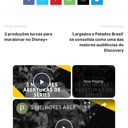
Artigo anterior
Próximo artigo
3 produções turcas para
‘Largados e Pelados Brasil’
maratonar no Disney+
se consolida como uma das
maiores audiências do
Discovery
×
Now Playing
Play Video
×
5 MELHORES ABERTURAS DE SÉRIES | Pipocas Tv #13