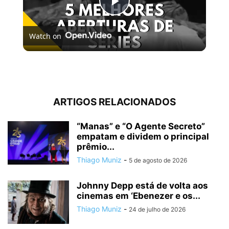
Play
Watch on
Video
5 MELHORES ABERTURAS DE SÉRIES | Pipocas Tv #13
ARTIGOS RELACIONADOS
“Manas” e “O Agente Secreto”
empatam e dividem o principal
prêmio...
Thiago Muniz
-
5 de agosto de 2026
Johnny Depp está de volta aos
cinemas em ‘Ebenezer e os...
Thiago Muniz
-
24 de julho de 2026