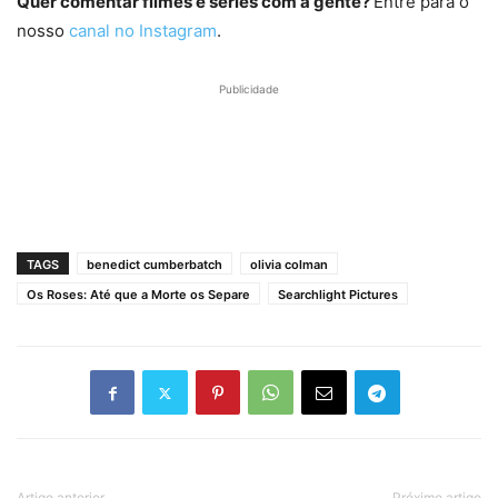
Quer comentar filmes e séries com a gente?
Entre para o
nosso
canal no Instagram
.
Publicidade
TAGS
benedict cumberbatch
olivia colman
Os Roses: Até que a Morte os Separe
Searchlight Pictures
Artigo anterior
Próximo artigo