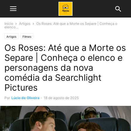
Início
Artigos
Os Roses: Até que a Morte os Separe | Conheça o
elenco...
Artigos
Filmes
Os Roses: Até que a Morte os
Separe | Conheça o elenco e
personagens da nova
comédia da Searchlight
Pictures
Por
Lúcio de Oliveira
-
18 de agosto de 2025