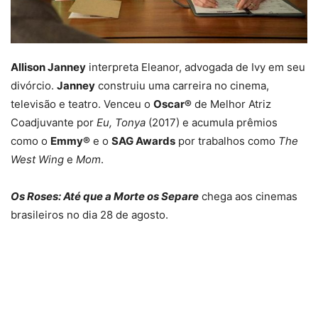
Allison Janney
interpreta Eleanor, advogada de Ivy em seu
divórcio.
Janney
construiu uma carreira no cinema,
televisão e teatro. Venceu o
Oscar®
de Melhor Atriz
Coadjuvante por
Eu, Tonya
(2017) e acumula prêmios
como o
Emmy®
e o
SAG Awards
por trabalhos como
The
West Wing
e
Mom
.
Os Roses: At
é que a Morte os Separe
chega aos cinemas
brasileiros no dia 28 de agosto.