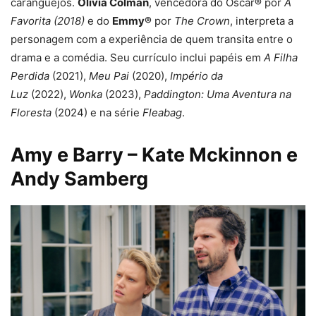
caranguejos.
Olivia Colman
, vencedora do Oscar® por
A
Favorita
(2018)
e do
Emmy®
por
The Crown
, interpreta a
personagem com a experiência de quem transita entre o
drama e a comédia. Seu currículo inclui papéis em
A Filha
Perdida
(2021),
Meu Pai
(2020),
Império da
Luz
(2022),
Wonka
(2023),
Paddington: Uma Aventura na
Floresta
(2024) e na série
Fleabag
.
Amy e Barry – Kate Mckinnon e
Andy Samberg