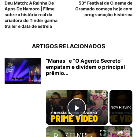
Deu Match: A Rainha De
53º Festival de Cinema de
Apps De Namoro | Filme
Gramado começa hoje com
sobre a história real da
programação histórica
criadora do Tinder ganha
trailer e data de estreia
ARTIGOS RELACIONADOS
“Manas” e “O Agente Secreto”
empatam e dividem o principal
prêmio...
×
Now Playing
Play Video
×
7 FILMES DE TERROR ASSUSTADORES PRA VER NO AMAZON PRIME VIDEO