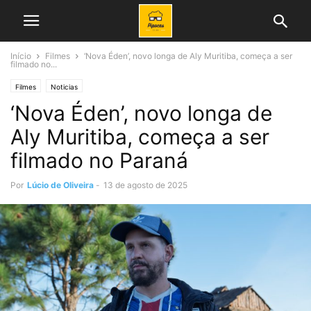
Início
Filmes
‘Nova Éden’, novo longa de Aly Muritiba, começa a ser
filmado no...
Filmes
Noticias
‘Nova Éden’, novo longa de
Aly Muritiba, começa a ser
filmado no Paraná
Por
Lúcio de Oliveira
-
13 de agosto de 2025