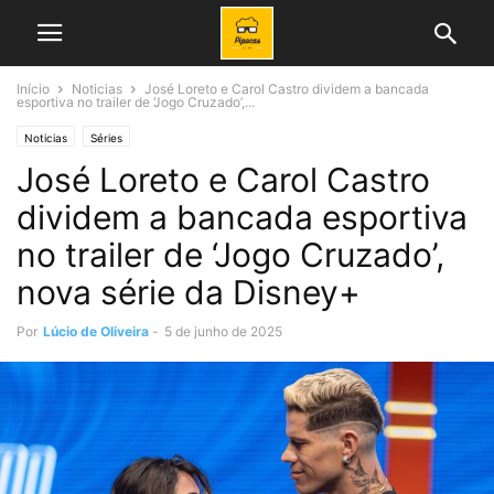
Início
Noticias
José Loreto e Carol Castro dividem a bancada
esportiva no trailer de ‘Jogo Cruzado’,...
Noticias
Séries
José Loreto e Carol Castro
dividem a bancada esportiva
no trailer de ‘Jogo Cruzado’,
nova série da Disney+
Por
Lúcio de Oliveira
-
5 de junho de 2025