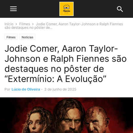
Início
Filmes
Jodie Comer, Aaron Taylor-Johnson e Ralph Fiennes
são destaques no pôster de...
Filmes
Noticias
Jodie Comer, Aaron Taylor-
Johnson e Ralph Fiennes são
destaques no pôster de
“Extermínio: A Evolução”
Por
Lúcio de Oliveira
-
3 de junho de 2025