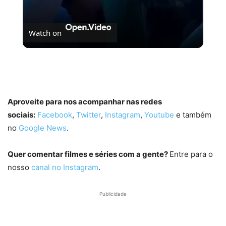
Watch on
A entrada TRIUNFAL do elenco de PERCY JACKSON
no Palco Thunder da #ccxp25.
Aproveite para nos acompanhar nas redes
sociais:
Facebook
,
Twitter
,
Instagram
,
Youtube
e também
no
Google News
.
Quer comentar filmes e séries com a gente?
Entre para o
nosso
canal no Instagram
.
Publicidade