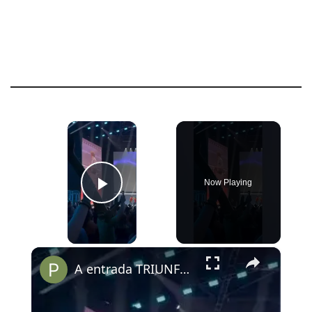
×
Now Playing
Play Video
×
A entrada TRIUNFAL do elenco de PERCY JACKSON no Palco Thunder da #ccxp25.