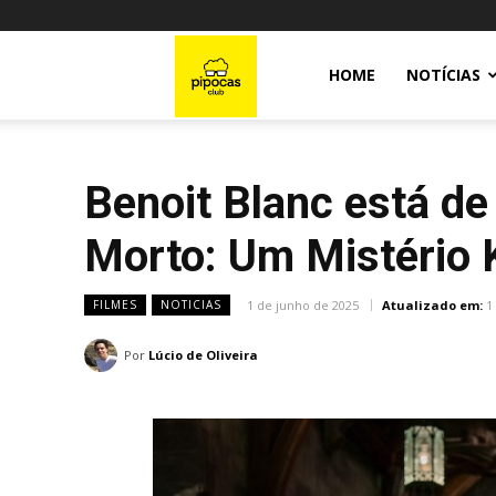
Pipocas
HOME
NOTÍCIAS
Club
Benoit Blanc está de 
Morto: Um Mistério K
1 de junho de 2025
Atualizado em:
1
FILMES
NOTICIAS
Por
Lúcio de Oliveira