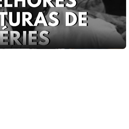
Video
pocas Tv #13