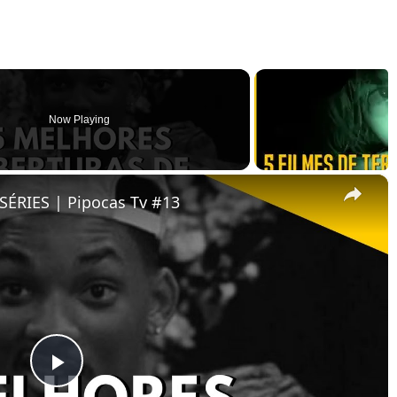
Now Playing
×
ÉRIES | Pipocas Tv #13
Play