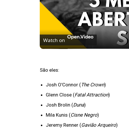
Watch on
5 MELHORES ABERTURAS DE SÉRIES | Pi
São eles:
Josh O’Connor (
The Crown
)
Glenn Close (
Fatal Attraction
)
Josh Brolin (
Duna
)
Mila Kunis (
Cisne Negro
)
Jeremy Renner (
Gavião Arqueiro
)