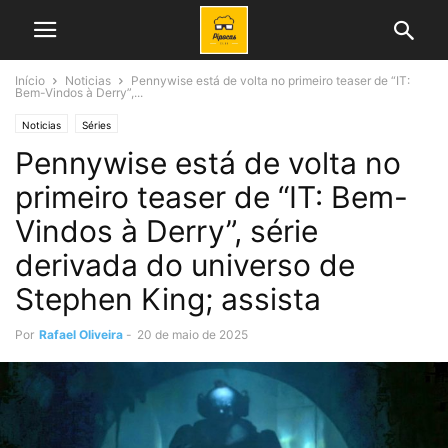
Início
Noticias
Pennywise está de volta no primeiro teaser de “IT:
Bem-Vindos à Derry”,...
Noticias
Séries
Pennywise está de volta no
primeiro teaser de “IT: Bem-
Vindos à Derry”, série
derivada do universo de
Stephen King; assista
Por
Rafael Oliveira
-
20 de maio de 2025