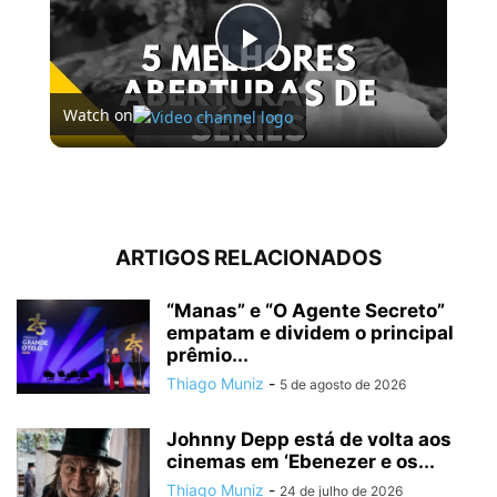
Play
Watch on
Video
5 MELHORES ABERTURAS DE SÉRIES | Pipocas Tv #13
ARTIGOS RELACIONADOS
“Manas” e “O Agente Secreto”
empatam e dividem o principal
prêmio...
Thiago Muniz
-
5 de agosto de 2026
Johnny Depp está de volta aos
cinemas em ‘Ebenezer e os...
Thiago Muniz
-
24 de julho de 2026