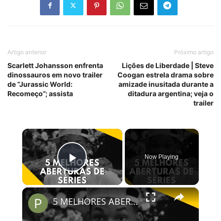
Artigo anterior
Próximo artigo
Scarlett Johansson enfrenta
Lições de Liberdade | Steve
dinossauros em novo trailer
Coogan estrela drama sobre
de “Jurassic World:
amizade inusitada durante a
Recomeço”; assista
ditadura argentina; veja o
trailer
×
Now Playing
Play Video
×
5 MELHORES ABERTURAS DE SÉRIES | Pipocas Tv #13