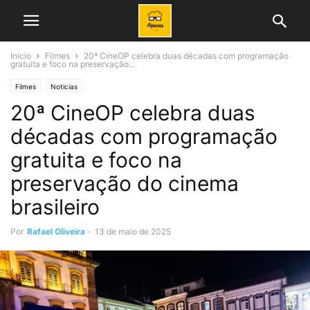
Início
Filmes
20ª CineOP celebra duas décadas com programação
gratuita e foco na preservação...
Filmes
Noticias
20ª CineOP celebra duas
décadas com programação
gratuita e foco na
preservação do cinema
brasileiro
Por
Rafael Oliveira
-
13 de maio de 2025