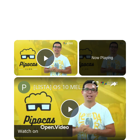
×
Now Playing
Play Video
×
[LISTA] OS 10 MELHORES FILMES ORIGINAIS NETFLIX | #PipocasIndica
Play
Watch on
Video