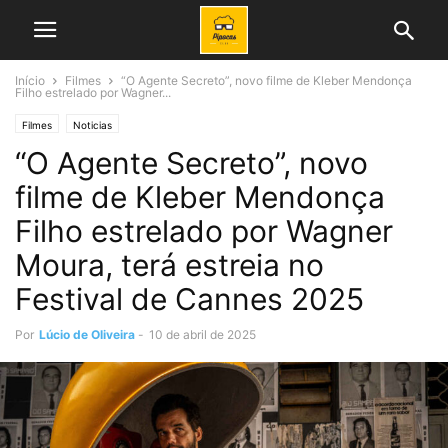
Início
Filmes
“O Agente Secreto”, novo filme de Kleber Mendonça
Filho estrelado por Wagner...
Filmes
Noticias
“O Agente Secreto”, novo
filme de Kleber Mendonça
Filho estrelado por Wagner
Moura, terá estreia no
Festival de Cannes 2025
Por
Lúcio de Oliveira
-
10 de abril de 2025