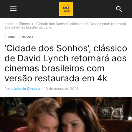
Início
Filmes
‘Cidade dos Sonhos’, clássico de David Lynch retornará
aos cinemas brasileiros com...
Filmes
Noticias
‘Cidade dos Sonhos’, clássico
de David Lynch retornará aos
cinemas brasileiros com
versão restaurada em 4k
Por
Lúcio de Oliveira
-
10 de março de 2025