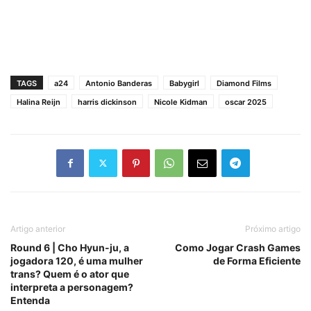
TAGS
a24
Antonio Banderas
Babygirl
Diamond Films
Halina Reijn
harris dickinson
Nicole Kidman
oscar 2025
Artigo anterior
Próximo artigo
Round 6 | Cho Hyun-ju, a
Como Jogar Crash Games
jogadora 120, é uma mulher
de Forma Eficiente
trans? Quem é o ator que
interpreta a personagem?
Entenda