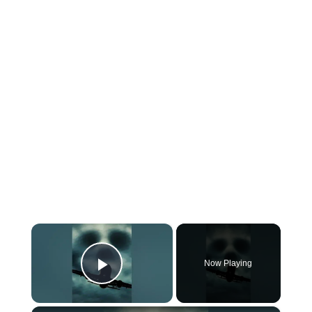
×
Now Playing
Play Video
×