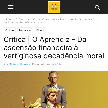
Início
Críticas
Crítica | O Aprendiz – Da ascensão financeira à
vertiginosa decadência moral
Críticas
Destaques
Filmes
Crítica | O Aprendiz – Da
ascensão financeira à
vertiginosa decadência moral
Por
Thiago Muniz
-
15 de outubro de 2024