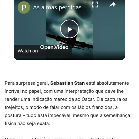
As almas perdidas do Voo 401
Play
Watch on
Video
As almas perdidas do Voo 401
Para surpresa geral,
Sebastian Stan
está absolutamente
incrível no papel, com uma interpretação que deve lhe
render uma indicação merecida ao Oscar. Ele captura os
trejeitos, o modo de falar com os lábios franzidos, a
postura – tudo está impecável, mesmo que a semelhança
física não seja exata.