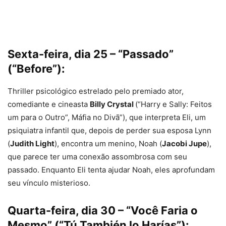
Sexta-feira, dia 25 – “Passado”
(“Before”):
Thriller psicológico estrelado pelo premiado ator,
comediante e cineasta
Billy Crystal
(“Harry e Sally: Feitos
um para o Outro”, Máfia no Divã”), que interpreta Eli, um
psiquiatra infantil que, depois de perder sua esposa Lynn
(
Judith Light
), encontra um menino, Noah (
Jacobi Jupe
),
que parece ter uma conexão assombrosa com seu
passado. Enquanto Eli tenta ajudar Noah, eles aprofundam
seu vínculo misterioso.
Quarta-feira, dia 30 – “Você Faria o
Mesmo” (“Tú También lo Harías”):