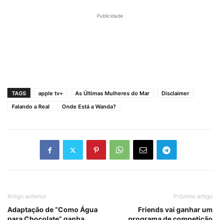
Publicidade
TAGS
apple tv+
As Últimas Mulheres do Mar
Disclaimer
Falando a Real
Onde Está a Wanda?
Artigo anterior
Próximo artigo
Adaptação de “Como Água
Friends vai ganhar um
para Chocolate” ganha
programa de competição