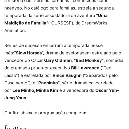
a história das “sereias coreanas”, conhecidas como
haenyeo. No catálogo para famílias, estreia a segunda
temporada da série assustadora de aventura
“Uma
Maldição de Família”
(“CURSES!”), da DreamWorks
Animation.
Séries de sucesso encerram a temporada nesse
mês:
“Slow Horses”,
drama de espionagem estrelado pelo
vencedor do Oscar
Gary Oldman
;
“Bad Monkey”
, comédia
do premiado produtor executivo
Bill Lawrence
(“Ted
Lasso”) e estrelada por
Vince Vaughn
(“Separados pelo
Casamento”); e
“Pachinko”
, série dramática estrelada
por
Lee Minho, Minha Kim
e a vencedora do
Oscar Yuh-
Jung Youn.
Confira abaixo a programação completa: