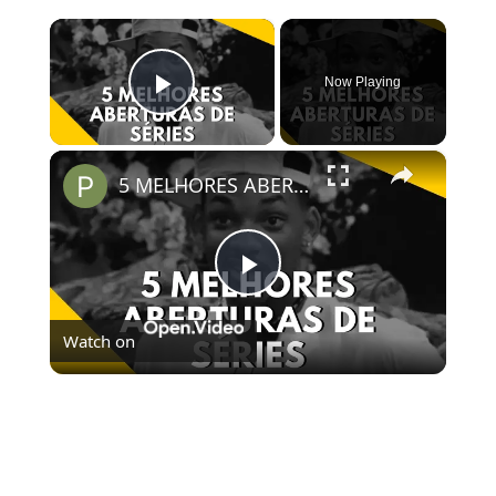
×
Now Playing
Play Video
×
5 MELHORES ABERTURAS DE SÉRIES | Pipocas Tv #13
Play
Watch on
Video
5 MELHORES ABERTURAS DE SÉRIES | Pipocas Tv
#13