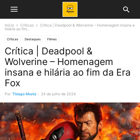
Início
Críticas
Crítica | Deadpool & Wolverine – Homenagem insana e
hilária ao fim...
Críticas
Destaques
Filmes
Crítica | Deadpool &
Wolverine – Homenagem
insana e hilária ao fim da Era
Fox
Por
Thiago Muniz
-
24 de julho de 2024