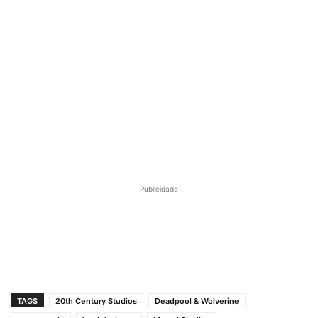
Publicidade
TAGS
20th Century Studios
Deadpool & Wolverine