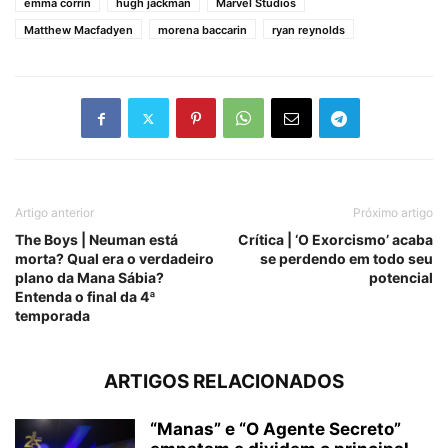
emma corrin
hugh jackman
Marvel Studios
Matthew Macfadyen
morena baccarin
ryan reynolds
Artigo anterior
Próximo artigo
The Boys | Neuman está
Crítica | ‘O Exorcismo’ acaba
morta? Qual era o verdadeiro
se perdendo em todo seu
plano da Mana Sábia?
potencial
Entenda o final da 4ª
temporada
ARTIGOS RELACIONADOS
“Manas” e “O Agente Secreto”