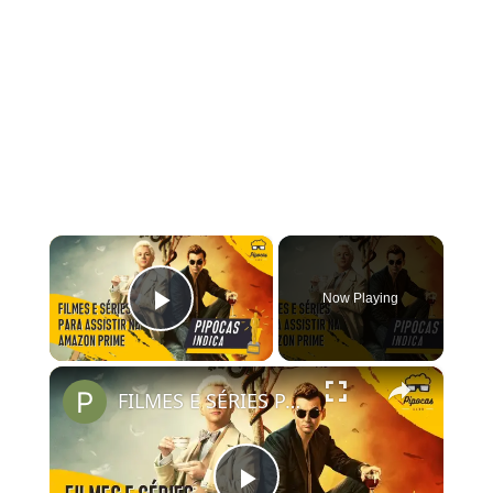
×
Now Playing
Play Video
×
FILMES E SÉRIES PARA ASSISTIR NO AMAZON PRIME VIDEO | #PipocasIndica 7