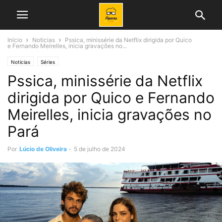
Início
Noticias
Pssica, minissérie da Netflix dirigida por Quico
e Fernando Meirelles, inicia gravações no...
Noticias
Séries
Pssica, minissérie da Netflix
dirigida por Quico e Fernando
Meirelles, inicia gravações no
Pará
Por
Lúcio de Oliveira
-
5 de julho de 2024