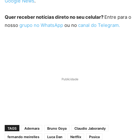
Google News
.
Quer receber notícias direto no seu celular?
Entre para o
nosso
grupo no WhatsApp
ou no
canal do Telegram.
Publicidade
TAGS
Ademara
Bruno Goya
Claudio Jaborandy
fernando meirelles
Luca Dan
Netflix
Pssica