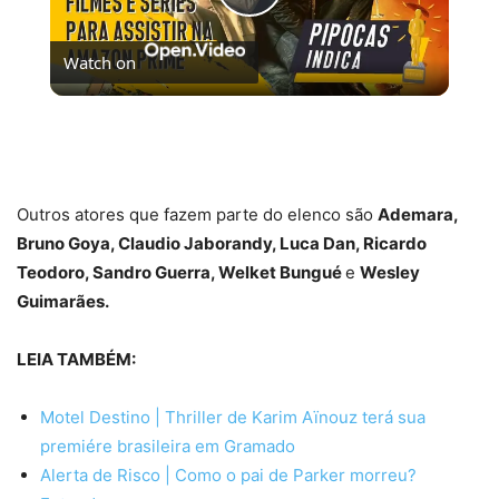
Play
Watch on
Video
FILMES E SÉRIES PARA ASSISTIR NO AMAZON
PRIME VIDEO | #PipocasIndica 7
Outros atores que fazem parte do elenco são
Ademara,
Bruno Goya, Claudio Jaborandy, Luca Dan, Ricardo
Teodoro, Sandro Guerra, Welket Bungué
e
Wesley
Guimarães.
LEIA TAMBÉM:
Motel Destino | Thriller de Karim Aïnouz terá sua
premiére brasileira em Gramado
Alerta de Risco | Como o pai de Parker morreu?