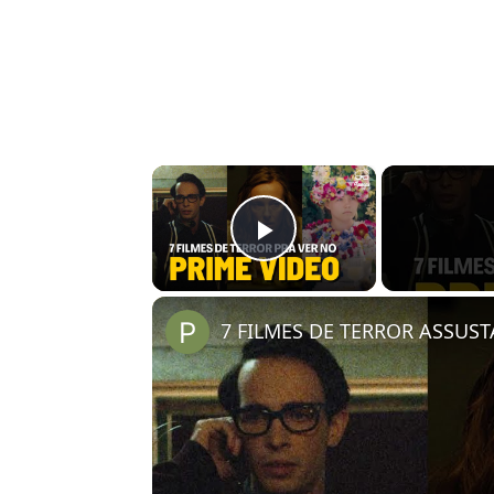
×
Play Video