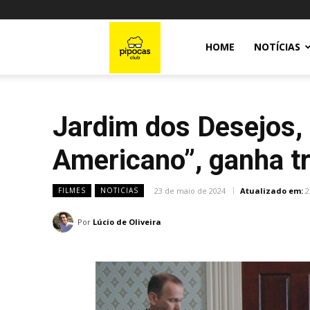
Pipocas
HOME
NOTÍCIAS
Club
Jardim dos Desejos, 
Americano”, ganha tra
23 de maio de 2024
Atualizado em:
2
FILMES
NOTICIAS
Por
Lúcio de Oliveira