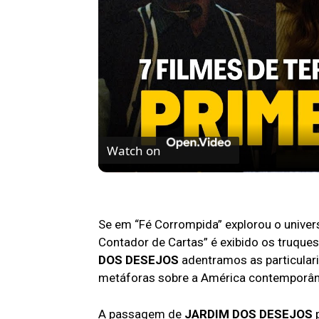
Watch on
7 FILMES DE TERROR ASSUSTADORES 
Se em “Fé Corrompida” explorou o univer
Contador de Cartas” é exibido os truque
DOS DESEJOS
adentramos as particular
metáforas sobre a América contemporân
A passagem de
JARDIM DOS DESEJOS
p