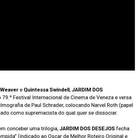
 Weaver
e
Quintessa Swindell
,
JARDIM DOS
 79.º Festival Internacional de Cinema de Veneza e versa
lmografia de Paul Schrader, colocando Narvel Roth (papel
ado como supremacista do qual quer se dissociar.
em conceber uma trilogia,
JARDIM DOS DESEJOS
fecha
mpida” (indicado ao Oscar de Melhor Roteiro Original e