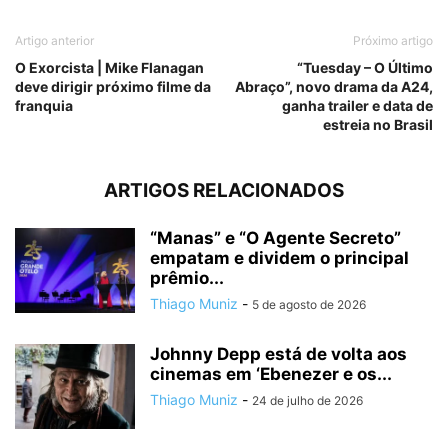
Artigo anterior
Próximo artigo
O Exorcista | Mike Flanagan
“Tuesday – O Último
deve dirigir próximo filme da
Abraço”, novo drama da A24,
franquia
ganha trailer e data de
estreia no Brasil
ARTIGOS RELACIONADOS
“Manas” e “O Agente Secreto”
empatam e dividem o principal
prêmio...
Thiago Muniz
-
5 de agosto de 2026
Johnny Depp está de volta aos
cinemas em ‘Ebenezer e os...
Thiago Muniz
-
24 de julho de 2026