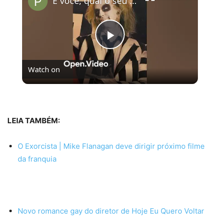
E você, qual o seu filme favorito de Tim Burton?
Play
Watch on
Video
E você, qual o seu filme favorito de Tim Burton?
LEIA TAMBÉM:
O Exorcista | Mike Flanagan deve dirigir próximo filme
da franquia
Novo romance gay do diretor de Hoje Eu Quero Voltar