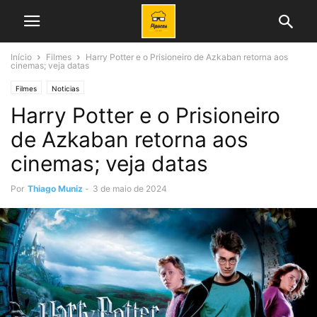
Início
Filmes
Harry Potter e o Prisioneiro de Azkaban retorna aos
cinemas; veja datas
Filmes
Noticias
Harry Potter e o Prisioneiro
de Azkaban retorna aos
cinemas; veja datas
Por
Thiago Muniz
-
3 de maio de 2024