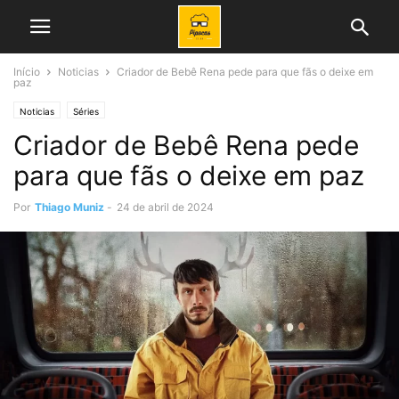
Início
Noticias
Criador de Bebê Rena pede para que fãs o deixe em
paz
Noticias
Séries
Criador de Bebê Rena pede
para que fãs o deixe em paz
Por
Thiago Muniz
-
24 de abril de 2024