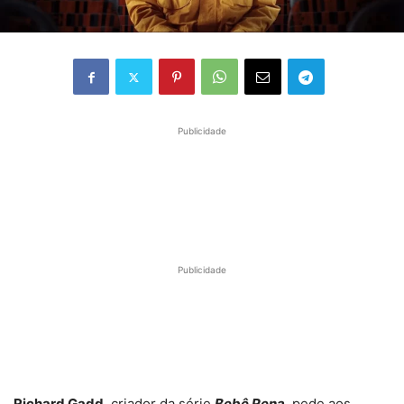
Publicidade
Publicidade
Richard Gadd
, criador da série
Bebê Rena
, pede aos