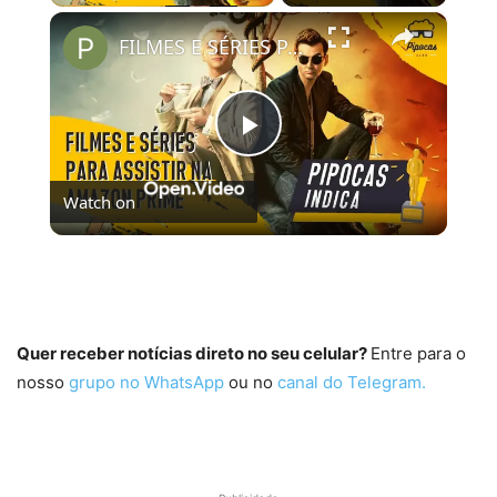
×
FILMES E SÉRIES PARA ASSISTIR NO AMAZON PRIME VIDEO | #PipocasIndica 7
Play
Watch on
Video
FILMES E SÉRIES PARA ASSISTIR NO AMAZON
PRIME VIDEO | #PipocasIndica 7
Quer receber notícias direto no seu celular?
Entre para o
nosso
grupo no WhatsApp
ou no
canal do Telegram.